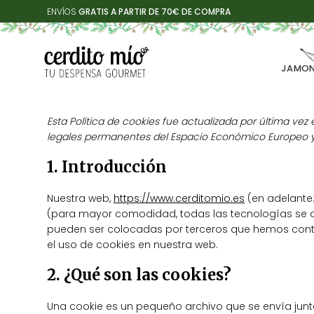
Saltar
ENVÍOS
GRATIS A PARTIR DE 70€ DE COMPRA
al
contenido
JAMON
Esta Política de cookies fue actualizada por última vez 
legales permanentes del Espacio Económico Europeo y
1. Introducción
Nuestra web,
https://www.cerditomio.es
(en adelante:
(para mayor comodidad, todas las tecnologías se 
pueden ser colocadas por terceros que hemos contr
el uso de cookies en nuestra web.
2. ¿Qué son las cookies?
Una cookie es un pequeño archivo que se envía jun