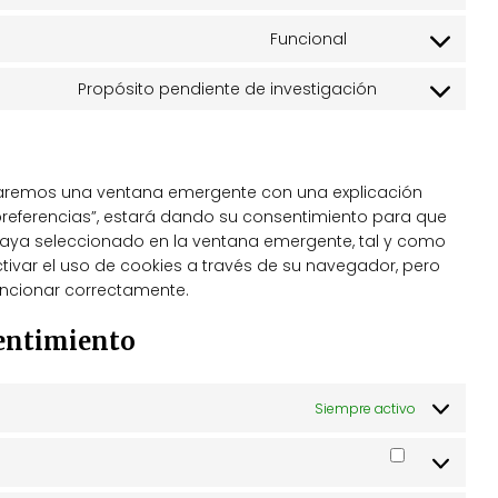
google
to
Funcional
service
Consent
sourcebuster-
to
js
Propósito pendiente de investigación
service
Consent
wordfence
to
service
misceláneas
traremos una ventana emergente con una explicación
preferencias”, estará dando su consentimiento para que
 haya seleccionado en la ventana emergente, tal y como
ctivar el uso de cookies a través de su navegador, pero
uncionar correctamente.
sentimiento
Siempre activo
Preferenci