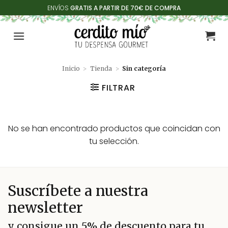
Saltar
ENVÍOS
GRATIS A PARTIR DE 70€ DE COMPRA
al
contenido
Inicio
>
Tienda
>
Sin categoría
FILTRAR
No se han encontrado productos que coincidan con
tu selección.
Suscríbete a nuestra
newsletter
y consigue un 5% de descuento para tu