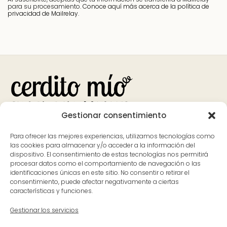
para su procesamiento.
Conoce aquí más acerca de la política de
privacidad de Mailrelay.
Gestionar consentimiento
Bank
Visa
MasterCard
Apple
Google
PayPal
Para ofrecer las mejores experiencias, utilizamos tecnologías como
Transfer
Pay
Pay
las cookies para almacenar y/o acceder a la información del
dispositivo. El consentimiento de estas tecnologías nos permitirá
Contacto
Dónde estamos
procesar datos como el comportamiento de navegación o las
identificaciones únicas en este sitio. No consentir o retirar el
626 597 700
Avenida Pureza Canelo, 59, en
consentimiento, puede afectar negativamente a ciertas
características y funciones.
ladespensa@cerditomio.es
Moraleja, Cáceres
(Extremadura)
Gestionar los servicios
L-V: 9:30 a 14:00 y de 17:00 a