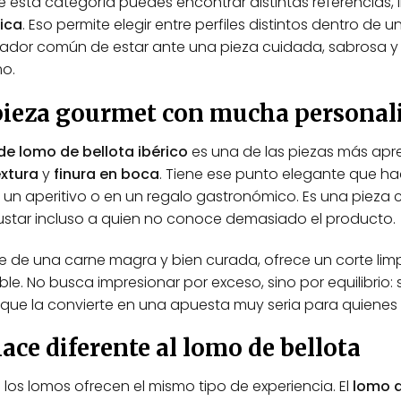
e esta categoría puedes encontrar distintas referencias,
rica
. Eso permite elegir entre perfiles distintos dentro de
dor común de estar ante una pieza cuidada, sabrosa y 
o.
pieza gourmet con mucha personal
de lomo de bellota ibérico
es una de las piezas más aprec
extura
y
finura en boca
. Tiene ese punto elegante que h
un aperitivo o en un regalo gastronómico. Es una pieza co
ustar incluso a quien no conoce demasiado el producto.
se de una carne magra y bien curada, ofrece un corte limp
le. No busca impresionar por exceso, sino por equilibrio
que la convierte en una apuesta muy seria para quienes 
ace diferente al lomo de bellota
los lomos ofrecen el mismo tipo de experiencia. El
lomo d