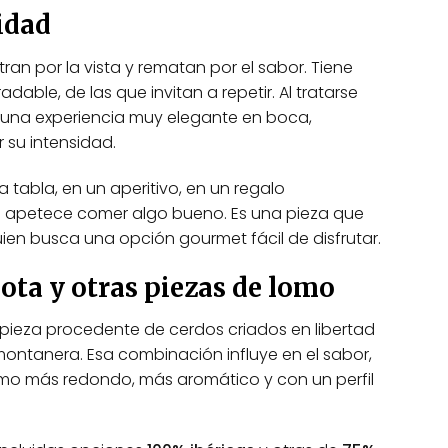
múltiples
idad
.
variantes.
Las
an por la vista y rematan por el sabor. Tiene
opciones
able, de las que invitan a repetir. Al tratarse
se
ce una experiencia muy elegante en boca,
pueden
r su intensidad.
elegir
en
 tabla, en un aperitivo, en un regalo
la
o apetece comer algo bueno. Es una pieza que
página
en busca una opción gourmet fácil de disfrutar.
de
producto
ota y otras piezas de lomo
pieza procedente de cerdos criados en libertad
montanera. Esa combinación influye en el sabor,
lomo más redondo, más aromático y con un perfil