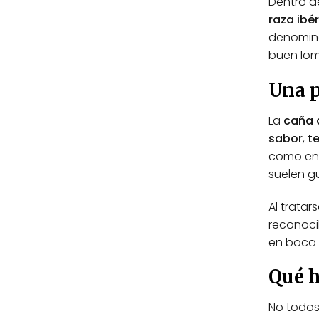
Dentro d
raza ibé
denomina
buen lom
Una 
La
caña 
sabor
,
t
como en 
suelen g
Al tratar
reconocib
en boca 
Qué h
No todos 