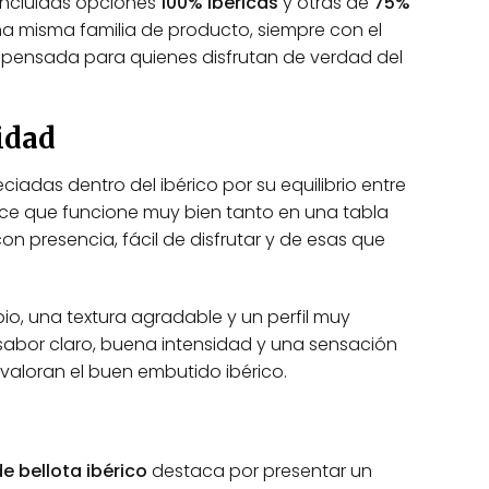
 incluidas opciones
100% ibéricas
y otras de
75%
 una misma familia de producto, siempre con el
pensada para quienes disfrutan de verdad del
idad
iadas dentro del ibérico por su equilibrio entre
ace que funcione muy bien tanto en una tabla
n presencia, fácil de disfrutar y de esas que
io, una textura agradable y un perfil muy
: sabor claro, buena intensidad y una sensación
valoran el buen embutido ibérico.
e bellota ibérico
destaca por presentar un