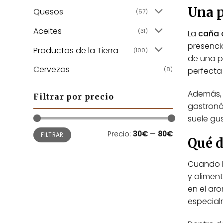
Una 
Quesos
(57)
Aceites
(31)
La
caña 
presencia
Productos de la Tierra
(100)
de una p
Cervezas
(8)
perfecta 
Además, e
Filtrar por precio
gastronó
suele gu
Precio
Precio
Precio:
30€
—
80€
FILTRAR
mínimo
máximo
Qué d
Cuando 
y alimen
en el ar
especial