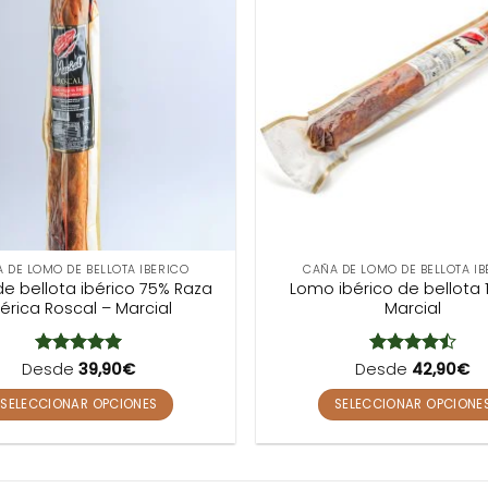
 DE LOMO DE BELLOTA IBÉRICO
CAÑA DE LOMO DE BELLOTA IB
e bellota ibérico 75% Raza
Lomo ibérico de bellota 
bérica Roscal – Marcial
Marcial
Desde
Valorado
39,90
€
Desde
Valorado
42,90
€
con
5
de 5
con
4.5
de 5
SELECCIONAR OPCIONES
SELECCIONAR OPCIONE
Este
Este
producto
producto
tiene
tiene