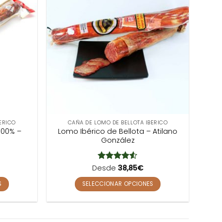
ÉRICO
CAÑA DE LOMO DE BELLOTA IBÉRICO
100% –
Lomo Ibérico de Bellota – Atilano
González
Desde
Valorado
38,85
€
con
4.5
de 5
S
SELECCIONAR OPCIONES
Este
producto
tiene