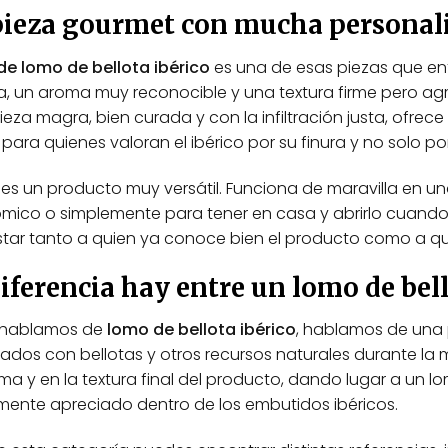
múltiples
múltiples
pieza gourmet con mucha personal
variantes.
variantes
Las
Las
de lomo de bellota ibérico
es una de esas piezas que entr
opciones
opciones
, un aroma muy reconocible y una textura firme pero agrad
se
se
ieza magra, bien curada y con la infiltración justa, ofre
pueden
pueden
para quienes valoran el ibérico por su finura y no solo po
elegir
elegir
en
en
s un producto muy versátil. Funciona de maravilla en una
la
la
mico o simplemente para tener en casa y abrirlo cuand
página
página
star tanto a quien ya conoce bien el producto como a qui
de
de
producto
producto
iferencia hay entre un lomo de bell
hablamos de
lomo de bellota ibérico
, hablamos de una 
tados con bellotas y otros recursos naturales durante la 
oma y en la textura final del producto, dando lugar a un 
mente apreciado dentro de los embutidos ibéricos.