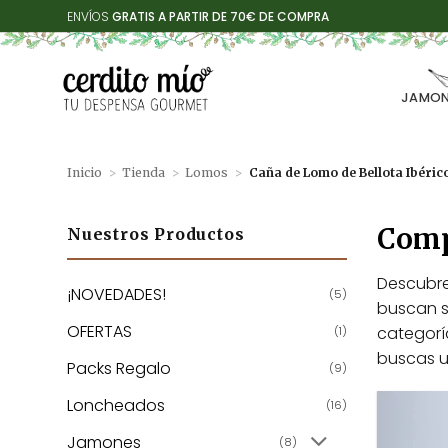
Saltar
ENVÍOS
GRATIS A PARTIR DE 70€ DE COMPRA
al
contenido
JAMON
Inicio
>
Tienda
>
Lomos
>
Caña de Lomo de Bellota Ibéric
Compr
Nuestros Productos
Descubre
¡NOVEDADES!
(5)
buscan s
OFERTAS
categoría
(1)
buscas u
Packs Regalo
(9)
Loncheados
(16)
Jamones
(8)