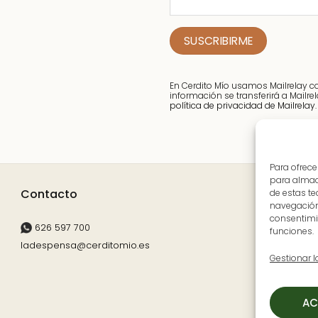
En Cerdito Mío usamos Mailrelay 
información se transferirá a Mailr
política de privacidad de Mailrelay.
Para ofrece
para almace
Contacto
de estas t
navegación 
consentimie
626 597 700
A
funciones.
ladespensa@cerditomio.es
(
Gestionar l
L
S
AC