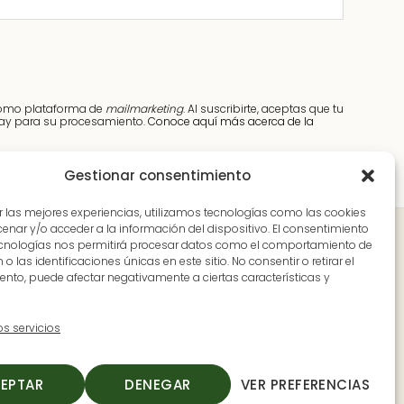
como plataforma de
mailmarketing
. Al suscribirte, aceptas que tu
elay para su procesamiento.
Conoce aquí más acerca de la
Gestionar consentimiento
r las mejores experiencias, utilizamos tecnologías como las cookies
nar y/o acceder a la información del dispositivo. El consentimiento
Dónde estamos
ecnologías nos permitirá procesar datos como el comportamiento de
o las identificaciones únicas en este sitio. No consentir o retirar el
nto, puede afectar negativamente a ciertas características y
venida Pureza Canelo, 59, en Moraleja, Cáceres
Extremadura)
os servicios
-V: 9:30 a 14:00 y de 17:00 a 20:00
: 9:30 a 14:00
EPTAR
DENEGAR
VER PREFERENCIAS