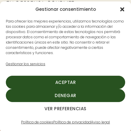
Gestionar consentimiento
Bank
Visa
MasterCard
Apple
Google
PayPal
Para ofrecer las mejores experiencias, utilizamos tecnologías como
Transfer
Pay
Pay
las cookies para almacenar y/o acceder a la información del
dispositivo. El consentimiento de estas tecnologías nos permitirá
Contacto
Dónde estamos
procesar datos como el comportamiento de navegación o las
identificaciones únicas en este sitio. No consentir o retirar el
626 597 700
Avenida Pureza Canelo, 59, en
consentimiento, puede afectar negativamente a ciertas
características y funciones.
ladespensa@cerditomio.es
Moraleja, Cáceres
(Extremadura)
Gestionar los servicios
L-V: 9:30 a 14:00 y de 17:00 a
20:00
ACEPTAR
S: 9:30 a 14:00
DENEGAR
VER PREFERENCIAS
Cerdito mío
©2026
Aviso legal
-
Pol. de Privacidad
-
Pol. de cookies
-
Condiciones
Política de cookies
Política de privacidad
Aviso legal
de compra