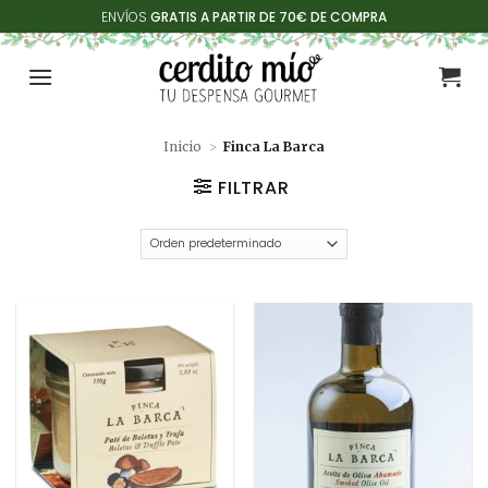
Saltar
ENVÍOS
GRATIS A PARTIR DE 70€ DE COMPRA
al
contenido
Inicio
>
Finca La Barca
FILTRAR