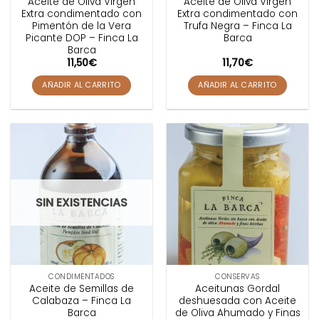
Aceite de Oliva Virgen
Aceite de Oliva Virgen
de
Extra condimentado con
Extra condimentado con
producto
Pimentón de la Vera
Trufa Negra – Finca La
Picante DOP – Finca La
Barca
Barca
11,50
€
11,70
€
AÑADIR AL CARRITO
AÑADIR AL CARRITO
SIN EXISTENCIAS
CONDIMENTADOS
CONSERVAS
Aceite de Semillas de
Aceitunas Gordal
Calabaza – Finca La
deshuesada con Aceite
Barca
de Oliva Ahumado y Finas