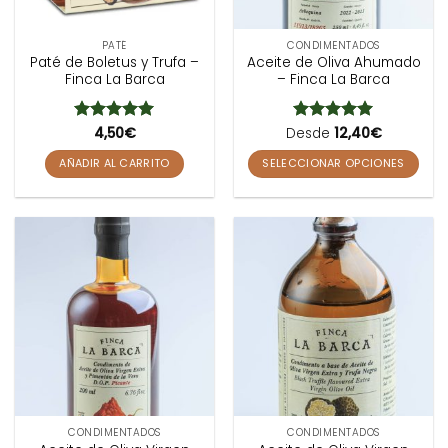
PATÉ
CONDIMENTADOS
Paté de Boletus y Trufa –
Aceite de Oliva Ahumado
Finca La Barca
– Finca La Barca
Valorado
4,50
€
Desde
Valorado
12,40
€
con
5
de 5
con
5
de 5
AÑADIR AL CARRITO
SELECCIONAR OPCIONES
Este
producto
tiene
múltiples
variantes.
Las
opciones
se
pueden
elegir
en
la
CONDIMENTADOS
CONDIMENTADOS
página