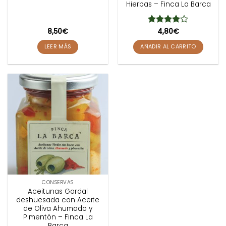
Hierbas – Finca La Barca
8,50
€
Valorado
4,80
€
con
4
de
5
LEER MÁS
AÑADIR AL CARRITO
CONSERVAS
Aceitunas Gordal
deshuesada con Aceite
de Oliva Ahumado y
Pimentón – Finca La
Barca