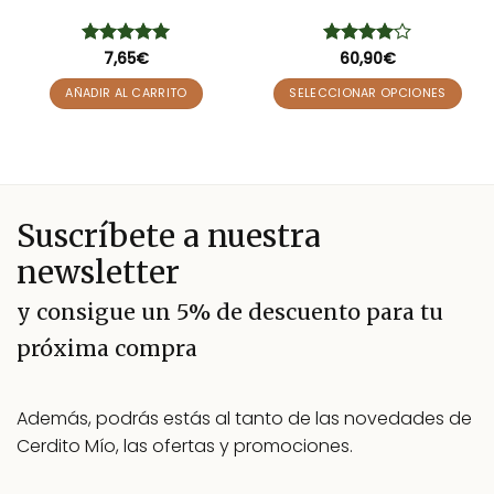
Valorado
7,65
€
Valorado
60,90
€
con
5
de 5
con
4
de
5
AÑADIR AL CARRITO
SELECCIONAR OPCIONES
Este
producto
tiene
múltiples
variantes.
Suscríbete a nuestra
Las
opciones
newsletter
se
pueden
y consigue un 5% de descuento para tu
elegir
próxima compra
en
la
página
Además, podrás estás al tanto de las novedades de
de
producto
Cerdito Mío, las ofertas y promociones.