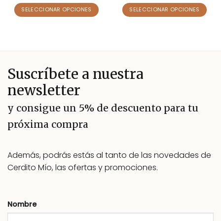
con
4.55
con
5
de 5
de 5
SELECCIONAR OPCIONES
SELECCIONAR OPCIONES
Este
Este
producto
producto
tiene
tiene
múltiples
múltiples
variantes.
variantes.
Suscríbete a nuestra
Las
Las
opciones
opciones
newsletter
se
se
pueden
pueden
y consigue un 5% de descuento para tu
elegir
elegir
próxima compra
en
en
la
la
página
página
Además, podrás estás al tanto de las novedades de
de
de
producto
producto
Cerdito Mío, las ofertas y promociones.
Nombre