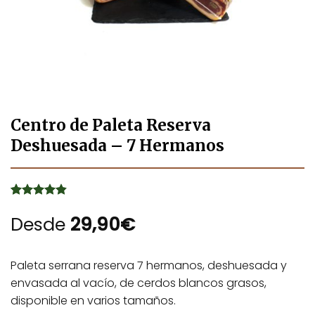
Centro de Paleta Reserva
Deshuesada – 7 Hermanos
Valorado
10
con
Desde
4.8
de
29,90
€
5 en base
a
valoraciones
de clientes
Paleta serrana reserva 7 hermanos, deshuesada y
envasada al vacío, de cerdos blancos grasos,
disponible en varios tamaños.