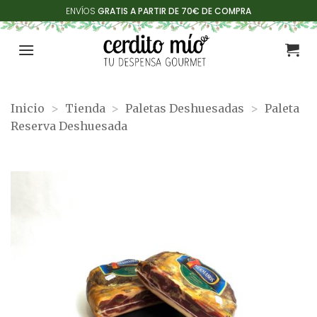
Saltar
ENVÍOS
GRATIS A PARTIR DE 70€ DE COMPRA
al
contenido
Inicio
>
Tienda
>
Paletas Deshuesadas
>
Paleta
Reserva Deshuesada