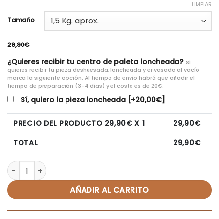
LIMPIAR
Tamaño
29,90
€
¿Quieres recibir tu centro de paleta loncheada?
Si
quieres recibir tu pieza deshuesada, loncheada y envasada al vacío
marca la siguiente opción. Al tiempo de envío habrá que añadir el
tiempo de preparación (3-4 días) y el coste es de 20€.
Sí, quiero la pieza loncheada
[+20,00€]
PRECIO DEL PRODUCTO
29,90
€ X 1
29,90
€
TOTAL
29,90
€
Centro de Paleta Reserva Deshuesada - 7 Hermanos cant
AÑADIR AL CARRITO
Alternative: