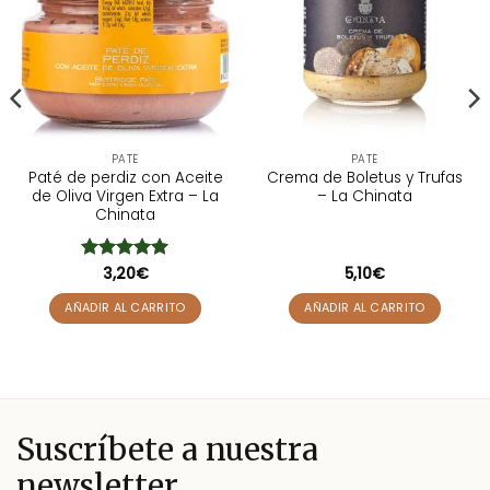
PATÉ
PATÉ
Paté de perdiz con Aceite
Crema de Boletus y Trufas
de Oliva Virgen Extra – La
– La Chinata
Chinata
Valorado
3,20
€
5,10
€
con
5
de 5
AÑADIR AL CARRITO
AÑADIR AL CARRITO
Suscríbete a nuestra
newsletter