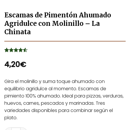
Escamas de Pimentón Ahumado
Agridulce con Molinillo – La
Chinata
Valorado
2
con
4,20
4.5
€
de 5 en
base a
valoraciones
de clientes
Gira el molinillo y suma toque ahumado con
equilibrio agridulce al momento. Escamas de
pimiento 100% ahumado. Ideal para pizzas, verduras,
huevos, carnes, pescados y marinadas. Tres
variedades disponibles para combinar según el
plato.