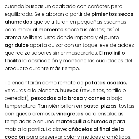
cuando buscas un acabado con carácter, pero
equilibrado. Se elaboran a partir de
pimientos secos
ahumados
que se trituran en pequeñas escamas
para moler
al momento
sobre tus platos; así el
aroma se libera justo donde importa y el punto
agridulce
aporta dulzor con un toque leve de acidez
que realza sabores sin enmascararlos. El
molinillo
facilita la dosificación y mantiene las cualidades del
producto durante más tiempo.
Te encantarán como remate de
patatas asadas
,
verduras a la plancha,
huevos
(revueltos, tortilla o
benedict),
pescados a la brasa
y
carnes
a baja
temperatura. También brillan en
pasta
,
pizzas
, tostas
con queso cremoso,
vinagretas
para ensaladas
templadas o en una
mantequilla ahumada
para
maíz a la parrilla. La clave:
añádelas al final de la
cocción
para preservar color y matices aromáticos.