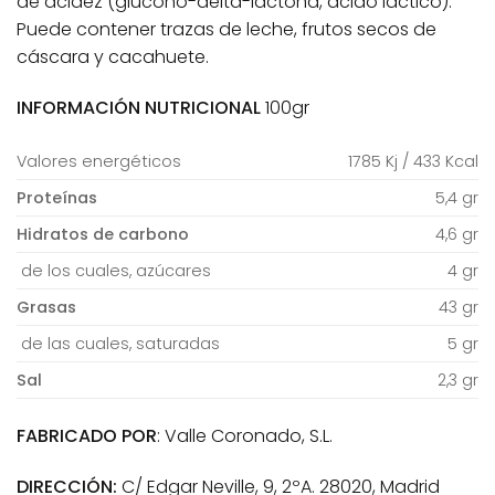
de acidez (glucono-delta-lactona, ácido láctico).
Puede contener trazas de leche, frutos secos de
cáscara y cacahuete.
INFORMACIÓN NUTRICIONAL
100gr
Valores energéticos
1785 Kj / 433 Kcal
Proteínas
5,4 gr
Hidratos de carbono
4,6 gr
de los cuales, azúcares
4 gr
Grasas
43 gr
de las cuales, saturadas
5 gr
Sal
2,3 gr
FABRICADO POR
: Valle Coronado, S.L.
DIRECCIÓN:
C/ Edgar Neville, 9, 2ºA. 28020, Madrid