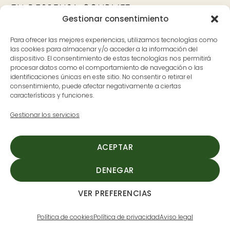
Gestionar consentimiento
Bank
Visa
MasterCard
Apple
Google
PayPal
Para ofrecer las mejores experiencias, utilizamos tecnologías como
Transfer
Pay
Pay
las cookies para almacenar y/o acceder a la información del
dispositivo. El consentimiento de estas tecnologías nos permitirá
Contacto
Dónde estamos
procesar datos como el comportamiento de navegación o las
identificaciones únicas en este sitio. No consentir o retirar el
626 597 700
Avenida Pureza Canelo, 59, en
consentimiento, puede afectar negativamente a ciertas
características y funciones.
ladespensa@cerditomio.es
Moraleja, Cáceres
(Extremadura)
Gestionar los servicios
L-V: 9:30 a 14:00 y de 17:00 a
20:00
ACEPTAR
S: 9:30 a 14:00
DENEGAR
VER PREFERENCIAS
Cerdito mío
©2026
Aviso legal
-
Pol. de Privacidad
-
Pol. de cookies
-
Condiciones
Política de cookies
Política de privacidad
Aviso legal
de compra