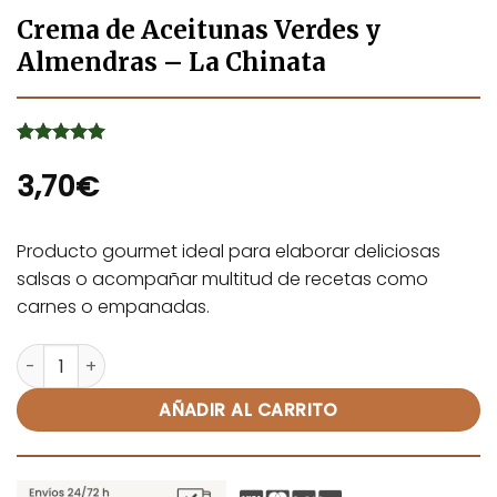
Crema de Aceitunas Verdes y
Almendras – La Chinata
Valorado
1
con
3,70
5
de 5
€
en base a
valoración
de un
cliente
Producto gourmet ideal para elaborar deliciosas
salsas o acompañar multitud de recetas como
carnes o empanadas.
Crema de Aceitunas Verdes y Almendras - La Chinata ca
Alternative:
AÑADIR AL CARRITO