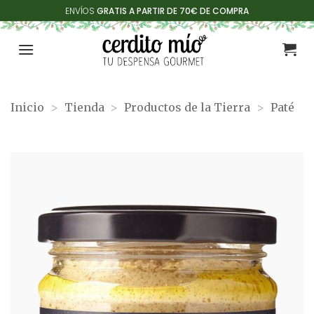
Saltar
ENVÍOS
GRATIS A PARTIR DE 70€ DE COMPRA
al
contenido
Inicio
>
Tienda
>
Productos de la Tierra
>
Paté