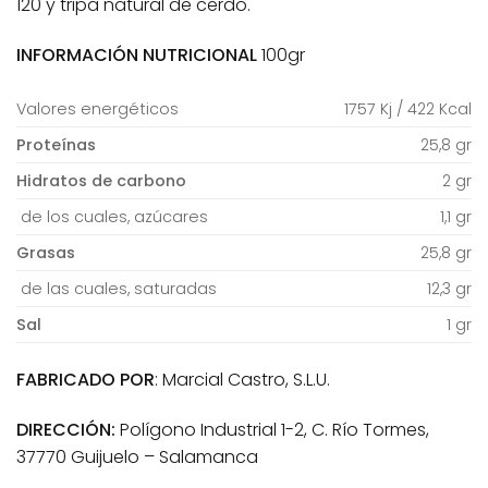
120 y tripa natural de cerdo.
INFORMACIÓN NUTRICIONAL
100gr
Valores energéticos
1757 Kj / 422 Kcal
Proteínas
25,8 gr
Hidratos de carbono
2 gr
de los cuales, azúcares
1,1 gr
Grasas
25,8 gr
de las cuales, saturadas
12,3 gr
Sal
1 gr
FABRICADO POR
: Marcial Castro, S.L.U.
DIRECCIÓN:
Polígono Industrial 1-2, C. Río Tormes,
37770 Guijuelo – Salamanca