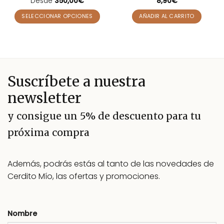
Desde
Valorado
350,00
€
Valorado
8,90
€
con
4.82
con
5
de 5
de 5
SELECCIONAR OPCIONES
AÑADIR AL CARRITO
Este
producto
tiene
múltiples
variantes.
Suscríbete a nuestra
Las
opciones
newsletter
se
pueden
y consigue un 5% de descuento para tu
elegir
próxima compra
en
la
página
Además, podrás estás al tanto de las novedades de
de
producto
Cerdito Mío, las ofertas y promociones.
Nombre