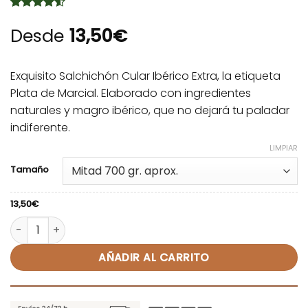
Valorado
2
con
Desde
4.5
13,50
€
de 5 en
base a
valoraciones
de clientes
Exquisito Salchichón Cular Ibérico Extra, la etiqueta
Plata de Marcial. Elaborado con ingredientes
naturales y magro ibérico, que no dejará tu paladar
indiferente.
LIMPIAR
Alternative:
Tamaño
13,50
€
Salchichón Cular Ibérico Extra - Marcial cantidad
AÑADIR AL CARRITO