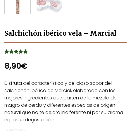
Salchichón ibérico vela – Marcial
Valorado
3
con
8,90
5
de 5
€
en base a
valoraciones
de clientes
Disfruta del característico y delicioso sabor del
salchichón ibérico de Marcial, elaborado con los
mejores ingredientes que parten de la mezcla de
magro de cerdo y diferentes especias de origen
natural que no te dejará indiferente ni por su aroma
ni por su degustación.