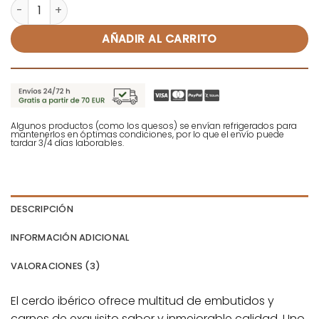
Salchichón ibérico vela - Marcial cantidad
Alternative:
AÑADIR AL CARRITO
Algunos productos (como los quesos) se envían refrigerados para
mantenerlos en óptimas condiciones, por lo que el envío puede
tardar 3/4 días laborables.
DESCRIPCIÓN
INFORMACIÓN ADICIONAL
VALORACIONES (3)
El cerdo ibérico ofrece multitud de embutidos y
carnes de exquisito sabor y inmejorable calidad. Uno