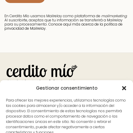
En Cerdito Mío usamos Mailrelay como plataforma de
mailmarketing
.
Al suscribirte, aceptas que tu información se transferirá a Mailrelay
para su procesamiento.
Conoce aquí más acerca de la política de
privacidad de Mailrelay.
Gestionar consentimiento
Bank
Visa
MasterCard
Apple
Google
PayPal
Para ofrecer las mejores experiencias, utilizamos tecnologías como
Transfer
Pay
Pay
las cookies para almacenar y/o acceder a la información del
dispositivo. El consentimiento de estas tecnologías nos permitirá
Contacto
Dónde estamos
procesar datos como el comportamiento de navegación o las
identificaciones únicas en este sitio. No consentir o retirar el
626 597 700
Avenida Pureza Canelo, 59, en
consentimiento, puede afectar negativamente a ciertas
características y funciones.