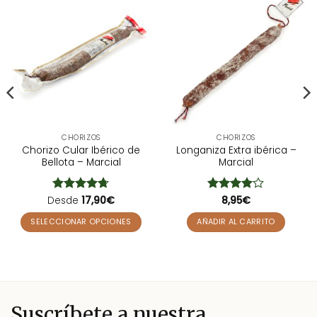
CHORIZOS
CHORIZOS
Chorizo Cular Ibérico de
Longaniza Extra ibérica –
Bellota – Marcial
Marcial
Desde
Valorado
17,90
€
Valorado
8,95
€
con
4.71
con
4
de
de 5
5
SELECCIONAR OPCIONES
AÑADIR AL CARRITO
Este
producto
tiene
múltiples
variantes.
Suscríbete a nuestra
Las