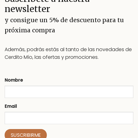
opciones
newsletter
se
pueden
y consigue un 5% de descuento para tu
elegir
próxima compra
en
la
página
Además, podrás estás al tanto de las novedades de
de
producto
Cerdito Mío, las ofertas y promociones.
Nombre
Email