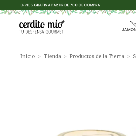
Saltar
ENVÍOS
GRATIS A PARTIR DE 70€ DE COMPRA
al
contenido
JAMON
Inicio
>
Tienda
>
Productos de la Tierra
>
S