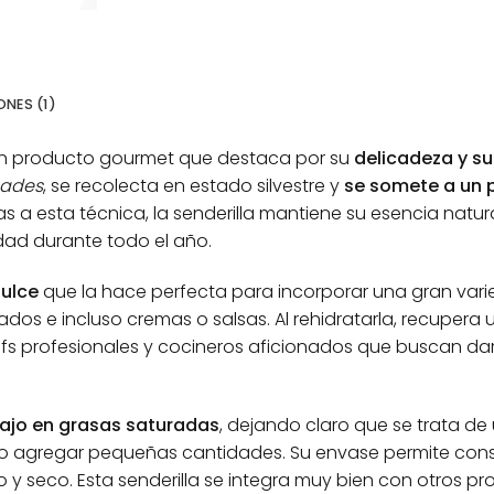
NES (1)
 un producto gourmet que destaca por su
delicadeza y su
eades
, se recolecta en estado silvestre y
se somete a un 
ias a esta técnica, la senderilla mantiene su esencia natu
lidad durante todo el año.
dulce
que la hace perfecta para incorporar una gran vari
ados e incluso cremas o salsas. Al rehidratarla, recupera
efs profesionales y cocineros aficionados que buscan dar
bajo en grasas saturadas
, dejando claro que se trata d
lo agregar pequeñas cantidades. Su envase permite con
 y seco. Esta senderilla se integra muy bien con otros 