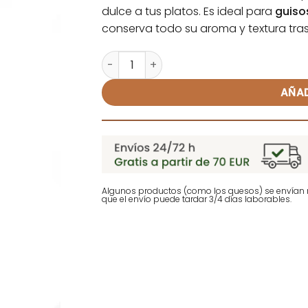
dulce a tus platos. Es ideal para
guiso
conserva todo su aroma y textura tra
Senderilla Deshidratada - El Campanill
Alternative:
AÑAD
Algunos productos (como los quesos) se envían r
que el envío puede tardar 3/4 días laborables.