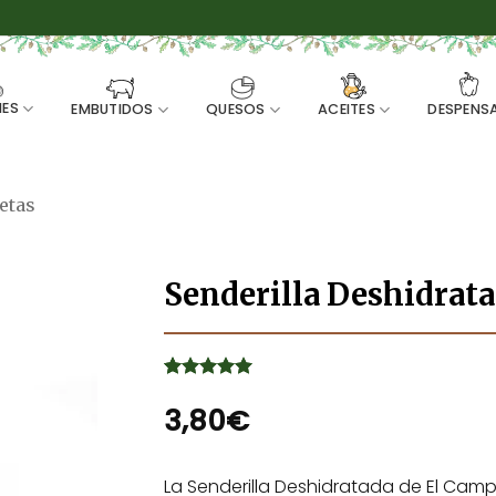
ES
EMBUTIDOS
QUESOS
ACEITES
DESPENS
etas
Senderilla Deshidrat
Valorado
1
con
3,80
5
de 5
€
en base a
valoración
de un
cliente
La Senderilla Deshidratada de El Camp