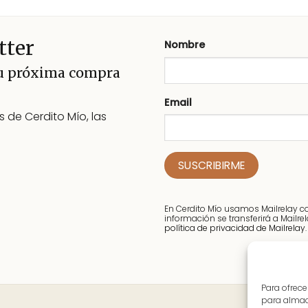
tiene
múltiples
variantes.
tter
Nombre
Las
opciones
tu próxima compra
se
pueden
Email
 de Cerdito Mío, las
elegir
en
la
página
de
producto
En Cerdito Mío usamos Mailrelay 
información se transferirá a Mailr
política de privacidad de Mailrelay.
Para ofrece
para almace