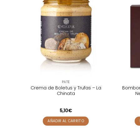
PATÉ
a
Crema de Boletus y Trufas – La
Bombon
Chinata
N
5,10
€
AÑADIR AL CARRITO