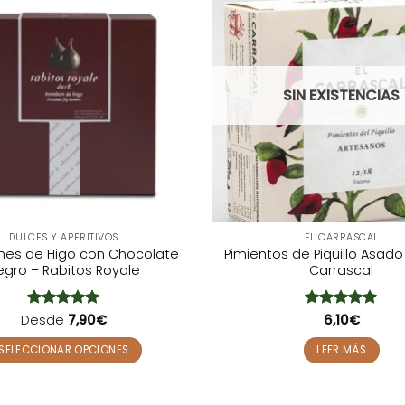
SIN EXISTENCIAS
DULCES Y APERITIVOS
EL CARRASCAL
es de Higo con Chocolate
Pimientos de Piquillo Asado 1
egro – Rabitos Royale
Carrascal
Desde
Valorado
7,90
€
Valorado
6,10
€
con
5
de 5
con
5
de 5
SELECCIONAR OPCIONES
LEER MÁS
Este
producto