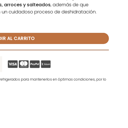
s, arroces y salteados
, además de que
s un cuidadoso proceso de deshidratación.
o cantidad
IR AL CARRITO
efrigerados para mantenerlos en óptimas condiciones, por lo