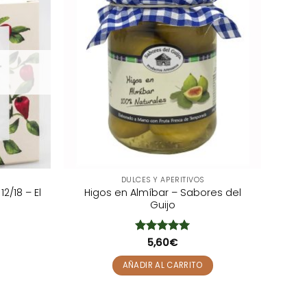
DULCES Y APERITIVOS
2/18 – El
Higos en Almíbar – Sabores del
Guijo
Valorado
5,60
€
con
5
de 5
AÑADIR AL CARRITO