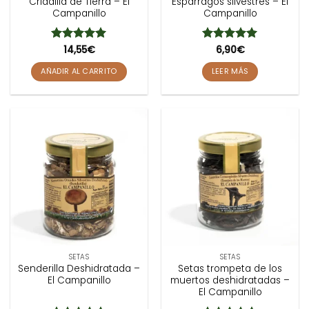
Criadilla de Tierra – El
Espárragos silvestres – El
Campanillo
Campanillo
Valorado
14,55
€
Valorado
6,90
€
con
5
de 5
con
5
de 5
AÑADIR AL CARRITO
LEER MÁS
SETAS
SETAS
Senderilla Deshidratada –
Setas trompeta de los
El Campanillo
muertos deshidratadas –
El Campanillo