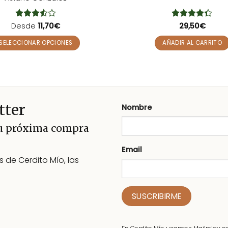
Desde
Valorado
11,70
€
Valorado
29,50
€
con
3.5
con
4.33
de 5
de 5
SELECCIONAR OPCIONES
AÑADIR AL CARRITO
Este
producto
tiene
múltiples
variantes.
tter
Nombre
Las
opciones
tu próxima compra
se
pueden
Email
 de Cerdito Mío, las
elegir
en
la
página
de
producto