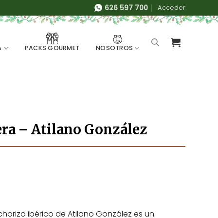
626 597 700
Acceder
A
NOSOTROS
PACKS GOURMET
era – Atilano González
 chorizo ibérico de Atilano González es un