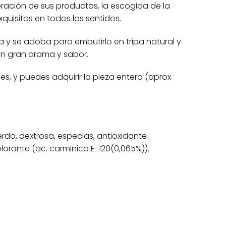
ración de sus productos, la escogida de la
quisitos en todos los sentidos.
a y se adoba para embutirlo en tripa natural y
on gran aroma y sabor.
, y puedes adquirir la pieza entera (aprox
erdo, dextrosa, especias, antioxidante
olorante (ac. carminico E-120(0,065%)).