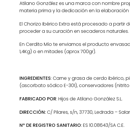
Atilano González es una marca con nombre propi
materia prima y la dedicación en la elaboración
El Chorizo Ibérico Extra está procesado a partir
proceder a su curación en secaderos naturales.
En Cerdito Mío te enviamos el producto envasad
1,4Kg) o en mitades (aprox 700gr).
INGREDIENTES
: Carne y grasa de cerdo ibérico, p
(ascorbato sódico E-301), conservadores (nitrito 
FABRICADO POR
: Hijos de Atilano González S.L.
DIRECCIÓN:
C/ Pilares, s/n, 37730, Ledrada – Sa
Nº DE REGISTRO SANITARIO
: ES 10.08643/SA C.E.