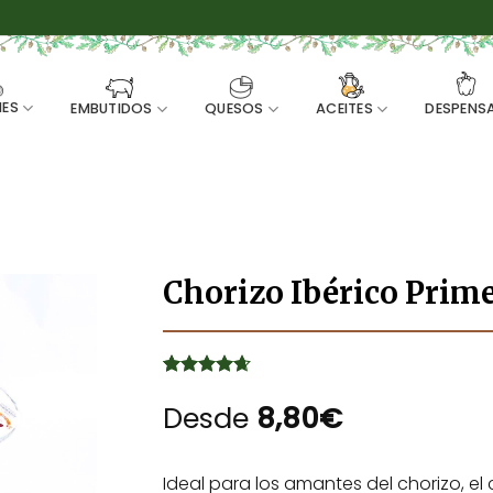
ES
EMBUTIDOS
QUESOS
ACEITES
DESPENS
Chorizo Ibérico Prim
Valorado
5
con
Desde
4.6
de
8,80
€
5 en base
a
valoraciones
de clientes
Ideal para los amantes del chorizo, el