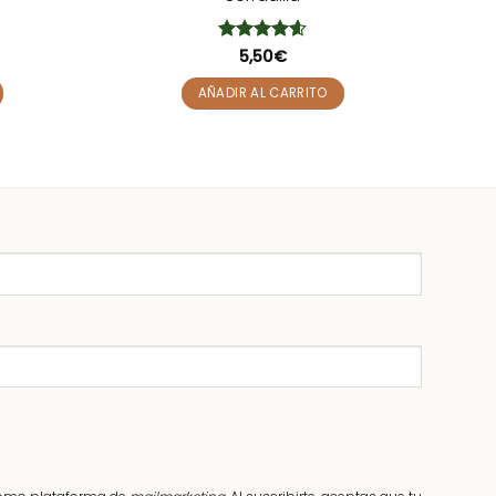
Valorado
5,50
€
con
4.6
de
5
AÑADIR AL CARRITO