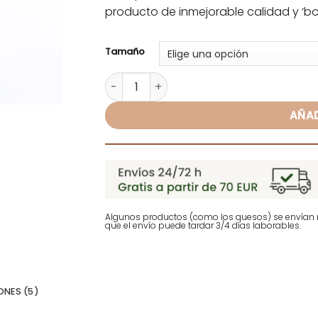
producto de inmejorable calidad y ‘bo
Alternative:
Tamaño
Chorizo Ibérico Primera - Atilano Gonzá
AÑAD
Algunos productos (como los quesos) se envían r
que el envío puede tardar 3/4 días laborables.
NES (5)