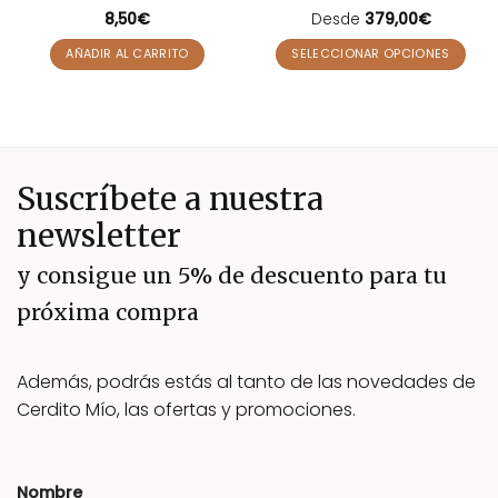
Valorado
8,50
€
Desde
Valorado
379,00
€
con
3
con
4.64
de 5
de 5
AÑADIR AL CARRITO
SELECCIONAR OPCIONES
Este
producto
tiene
múltiples
variantes.
Suscríbete a nuestra
Las
opciones
newsletter
se
pueden
y consigue un 5% de descuento para tu
elegir
próxima compra
en
la
página
Además, podrás estás al tanto de las novedades de
de
producto
Cerdito Mío, las ofertas y promociones.
Nombre