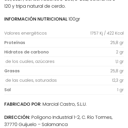
120 y tripa natural de cerdo.
INFORMACIÓN NUTRICIONAL
100gr
Valores energéticos
1757 Kj / 422 Kcal
Proteínas
25,8 gr
Hidratos de carbono
2 gr
de los cuales, azúcares
1,1 gr
Grasas
25,8 gr
de las cuales, saturadas
12,3 gr
Sal
1 gr
FABRICADO POR
: Marcial Castro, S.L.U.
DIRECCIÓN:
Polígono Industrial 1-2, C. Río Tormes,
37770 Guijuelo – Salamanca