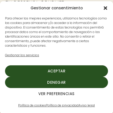
Gestionar consentimiento
Bank
Visa
MasterCard
Apple
Google
PayPal
Para ofrecer las mejores experiencias, utilizamos tecnologías como
Transfer
Pay
Pay
las cookies para almacenar y/o acceder a la información del
dispositivo. El consentimiento de estas tecnologías nos permitirá
Contacto
Dónde estamos
procesar datos como el comportamiento de navegación o las
identificaciones únicas en este sitio. No consentir o retirar el
626 597 700
Avenida Pureza Canelo, 59, en
consentimiento, puede afectar negativamente a ciertas
características y funciones.
ladespensa@cerditomio.es
Moraleja, Cáceres
(Extremadura)
Gestionar los servicios
L-V: 9:30 a 14:00 y de 17:00 a
20:00
ACEPTAR
S: 9:30 a 14:00
DENEGAR
VER PREFERENCIAS
Cerdito mío
©2026
Aviso legal
-
Pol. de Privacidad
-
Pol. de cookies
-
Condiciones
Política de cookies
Política de privacidad
Aviso legal
de compra