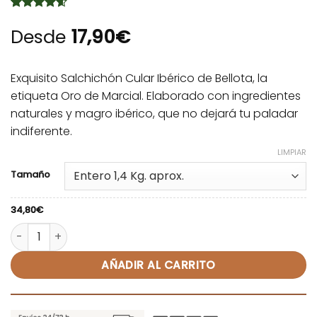
Valorado
5
con
Desde
4.6
de
17,90
€
5 en base
a
valoraciones
de clientes
Exquisito Salchichón Cular Ibérico de Bellota, la
etiqueta Oro de Marcial. Elaborado con ingredientes
naturales y magro ibérico, que no dejará tu paladar
indiferente.
LIMPIAR
Alternative:
Tamaño
34,80
€
Salchichón Cular Ibérico de Bellota - Marcial cantidad
AÑADIR AL CARRITO