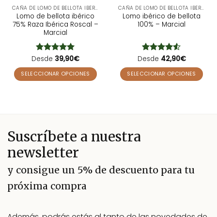
CAÑA DE LOMO DE BELLOTA IBÉRICO
CAÑA DE LOMO DE BELLOTA IBÉRICO
Lomo de bellota ibérico
Lomo ibérico de bellota
75% Raza Ibérica Roscal –
100% – Marcial
Marcial
Desde
Valorado
39,90
€
Desde
Valorado
42,90
€
con
5
de 5
con
4.5
de 5
SELECCIONAR OPCIONES
SELECCIONAR OPCIONES
Este
Este
producto
producto
tiene
tiene
múltiples
múltiples
variantes.
variantes.
Suscríbete a nuestra
Las
Las
opciones
opciones
newsletter
se
se
pueden
pueden
y consigue un 5% de descuento para tu
elegir
elegir
próxima compra
en
en
la
la
página
página
Además, podrás estás al tanto de las novedades de