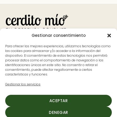
Gestionar consentimiento
Bank
Visa
MasterCard
Apple
Google
PayPal
Para ofrecer las mejores experiencias, utilizamos tecnologías como
Transfer
Pay
Pay
las cookies para almacenar y/o acceder a la información del
dispositivo. El consentimiento de estas tecnologías nos permitirá
Contacto
Dónde estamos
procesar datos como el comportamiento de navegación o las
identificaciones únicas en este sitio. No consentir o retirar el
626 597 700
Avenida Pureza Canelo, 59, en
consentimiento, puede afectar negativamente a ciertas
características y funciones.
ladespensa@cerditomio.es
Moraleja, Cáceres
(Extremadura)
Gestionar los servicios
L-V: 9:30 a 14:00 y de 17:00 a
20:00
ACEPTAR
S: 9:30 a 14:00
DENEGAR