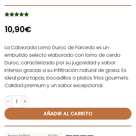
Valorado
2
con
10,90
5
de 5
€
en base a
valoraciones
de clientes
La Cabezada Lomo Duroc de Farcedo es un
embutido selecto elaborado con lomo de cerdo
Duroc, caracterizado por su jugosidad y sabor
intenso gracias a su infiltración natural de grasa. Es
ideal para tapas, bocadillos o platos fríos gourmets.
Calidad premium y un sabor excepcional.
Cabezada de Lomo Duroc - Farcedo cantidad
Alternative:
AÑADIR AL CARRITO