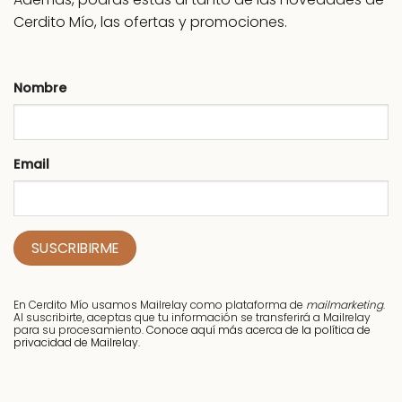
de
de
producto
producto
Cerdito Mío, las ofertas y promociones.
Nombre
Email
En Cerdito Mío usamos Mailrelay como plataforma de
mailmarketing
.
Al suscribirte, aceptas que tu información se transferirá a Mailrelay
para su procesamiento.
Conoce aquí más acerca de la política de
privacidad de Mailrelay.