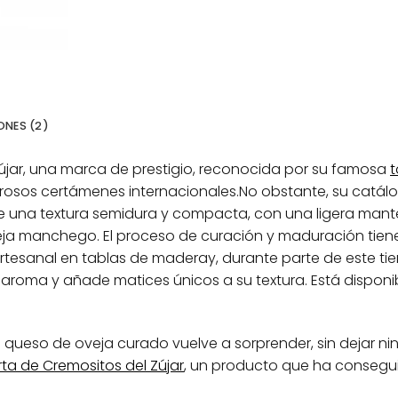
NES (2)
újar, una marca de prestigio, reconocida por su famosa
t
osos certámenes internacionales.No obstante, su catál
ne una textura semidura y compacta, con una ligera man
 manchego. El proceso de curación y maduración tiene
tesanal en tablas de maderay, durante parte de este ti
u aroma y añade matices únicos a su textura. Está dispon
 queso de oveja curado vuelve a sorprender, sin dejar ni
rta de Cremositos del Zújar
, un producto que ha consegui