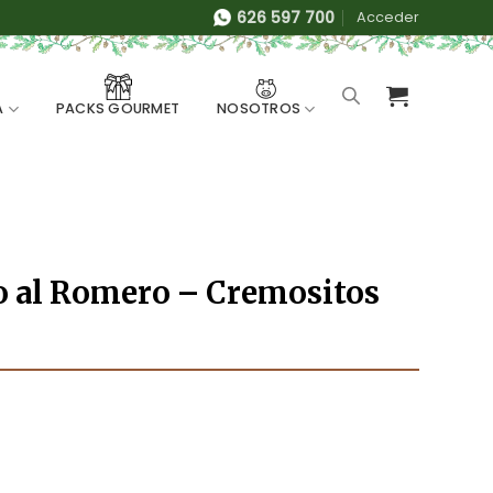
626 597 700
Acceder
A
NOSOTROS
PACKS GOURMET
o al Romero – Cremositos