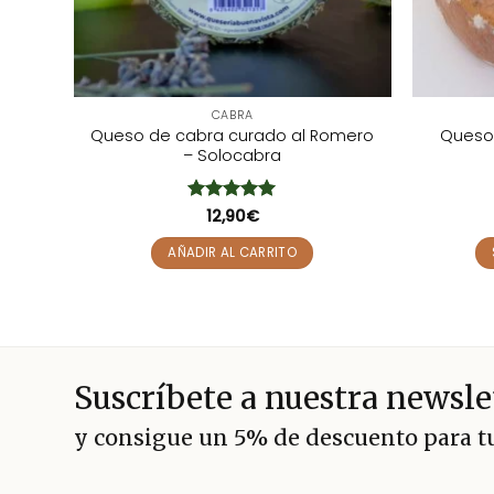
CABRA
co
Queso de cabra curado al Romero
Queso
– Solocabra
Valorado
12,90
€
con
5
de 5
AÑADIR AL CARRITO
Suscríbete a nuestra newsle
y consigue un 5% de descuento para 