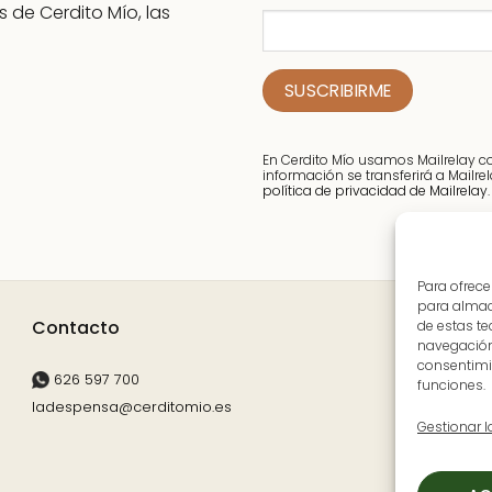
 de Cerdito Mío, las
elegir
en
la
página
de
producto
En Cerdito Mío usamos Mailrelay 
información se transferirá a Mailr
política de privacidad de Mailrelay.
Para ofrece
para almace
Contacto
de estas t
navegación 
consentimie
626 597 700
A
funciones.
ladespensa@cerditomio.es
(
Gestionar l
L
S