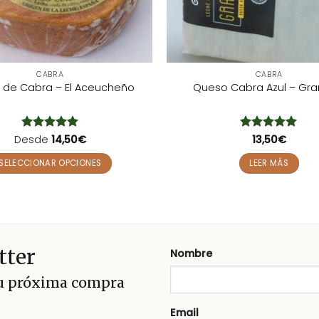
CABRA
CABRA
 de Cabra – El Aceucheño
Queso Cabra Azul – Gra
Desde
Valorado
14,50
€
Valorado
13,50
€
con
5
de 5
con
5
de 5
SELECCIONAR OPCIONES
LEER MÁS
Este
producto
tiene
múltiples
variantes.
tter
Nombre
Las
opciones
tu próxima compra
se
pueden
Email