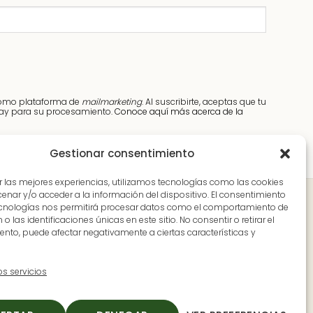
elegir
en
la
página
de
producto
como plataforma de
mailmarketing
. Al suscribirte, aceptas que tu
elay para su procesamiento.
Conoce aquí más acerca de la
Gestionar consentimiento
r las mejores experiencias, utilizamos tecnologías como las cookies
nar y/o acceder a la información del dispositivo. El consentimiento
Dónde estamos
ecnologías nos permitirá procesar datos como el comportamiento de
o las identificaciones únicas en este sitio. No consentir o retirar el
nto, puede afectar negativamente a ciertas características y
venida Pureza Canelo, 59, en Moraleja, Cáceres
Extremadura)
os servicios
-V: 9:30 a 14:00 y de 17:00 a 20:00
: 9:30 a 14:00