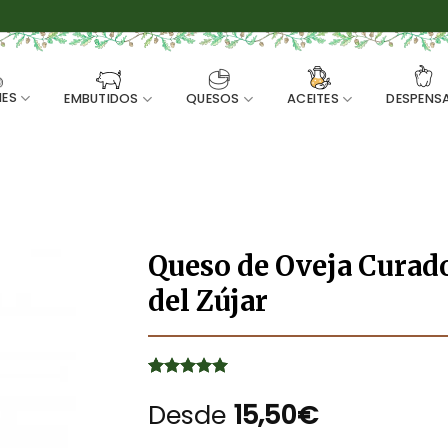
ES
EMBUTIDOS
QUESOS
ACEITES
DESPENS
Queso de Oveja Curad
del Zújar
Valorado
2
con
Desde
5
de 5
15,50
€
en base a
valoraciones