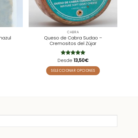
CABRA
Queso de Cabra Sudao –
nazul
Cremositos del Zújar
Desde
Valorado
13,50
€
con
5
de 5
SELECCIONAR OPCIONES
Este
producto
tiene
múltiples
variantes.
Las
opciones
se
pueden