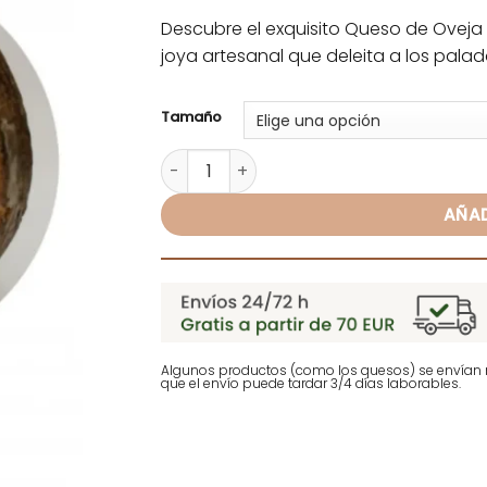
de clientes
Descubre el exquisito Queso de Oveja
joya artesanal que deleita a los pala
Alternative:
Tamaño
Queso de Oveja Curado al Romero - Cre
AÑAD
Algunos productos (como los quesos) se envían r
que el envío puede tardar 3/4 días laborables.