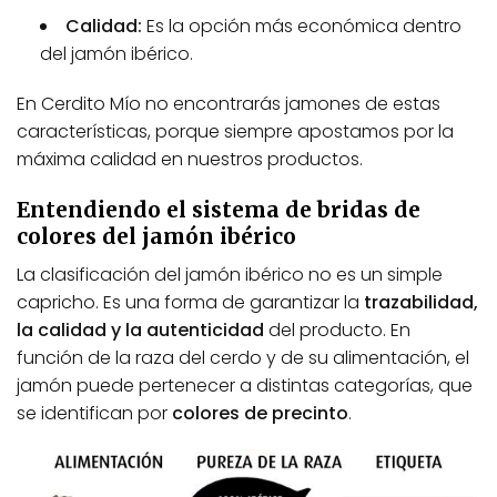
e
g
Calidad:
Es la opción más económica dentro
n
i
del jamón ibérico.
e
r
m
e
ú
n
En Cerdito Mío no encontrarás jamones de estas
l
l
características, porque siempre apostamos por la
t
a
máxima calidad en nuestros productos.
i
p
p
á
Entendiendo el sistema de bridas de
l
g
colores del jamón ibérico
e
i
s
n
La clasificación del jamón ibérico no es un simple
v
a
capricho. Es una forma de garantizar la
trazabilidad,
a
d
la calidad y la autenticidad
del producto. En
r
e
i
función de la raza del cerdo y de su alimentación, el
p
a
r
jamón puede pertenecer a distintas categorías, que
n
o
se identifican por
colores de precinto
.
t
d
e
u
s
c
.
t