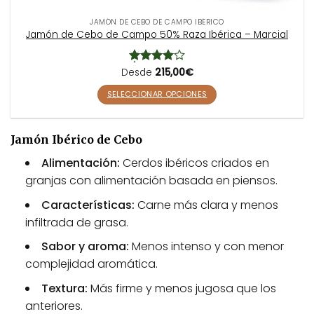
a
s
JAMÓN DE CEBO DE CAMPO IBÉRICO
Jamón de Cebo de Campo 50% Raza Ibérica – Marcial
o
p
c
Desde
Valorado
215,00
€
i
con
4.15
de 5
SELECCIONAR OPCIONES
o
E
n
s
e
Jamón Ibérico de Cebo
t
s
e
s
Alimentación:
Cerdos ibéricos criados en
p
e
granjas con alimentación basada en piensos.
r
p
o
u
Características:
Carne más clara y menos
d
e
infiltrada de grasa.
u
d
c
e
Sabor y aroma:
Menos intenso y con menor
t
n
complejidad aromática.
o
e
Textura:
Más firme y menos jugosa que los
t
l
i
e
anteriores.