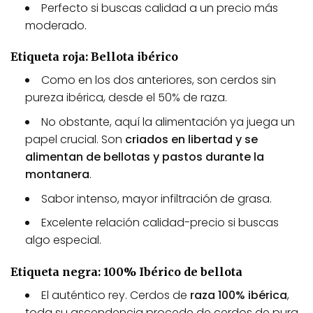
c
Perfecto si buscas calidad a un precio más
t
moderado.
o
Etiqueta roja: Bellota ibérico
Como en los dos anteriores, son cerdos sin
pureza ibérica, desde el 50% de raza.
No obstante, aquí la alimentación ya juega un
papel crucial. Son
criados en libertad y se
alimentan de bellotas y pastos durante la
montanera
.
Sabor intenso, mayor infiltración de grasa.
Excelente relación calidad-precio si buscas
algo especial.
Etiqueta negra: 100% Ibérico de bellota
El auténtico rey. Cerdos de
raza 100% ibérica
,
toda su ascendencia procede de cerdos de pura