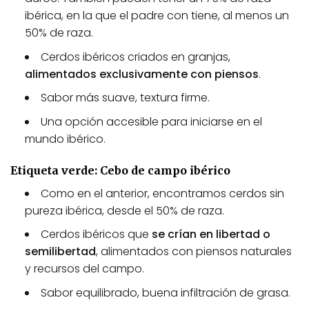
e
ibérica, en la que el padre con tiene, al menos un
g
50% de raza.
i
r
Cerdos ibéricos criados en granjas,
e
alimentados exclusivamente con piensos
.
n
l
Sabor más suave, textura firme.
a
Una opción accesible para iniciarse en el
p
mundo ibérico.
á
g
i
Etiqueta verde: Cebo de campo ibérico
n
Como en el anterior, encontramos cerdos sin
a
pureza ibérica, desde el 50% de raza.
d
e
Cerdos ibéricos que
se crían en libertad o
p
semilibertad
, alimentados con piensos naturales
r
y recursos del campo.
o
d
Sabor equilibrado, buena infiltración de grasa.
u