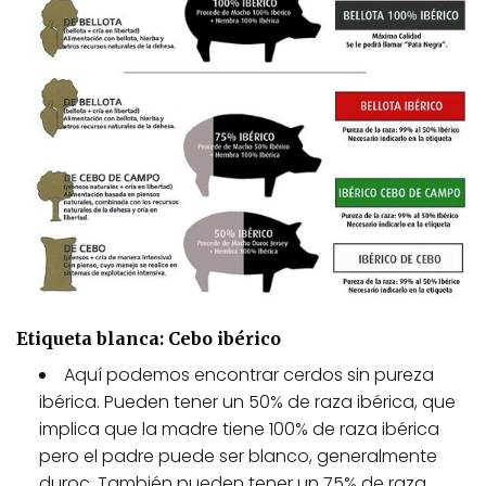
L
o
a
s
o
p
c
i
o
n
e
s
s
e
p
Etiqueta blanca: Cebo ibérico
u
e
Aquí podemos encontrar cerdos sin pureza
d
ibérica. Pueden tener un 50% de raza ibérica, que
e
implica que la madre tiene 100% de raza ibérica
n
e
pero el padre puede ser blanco, generalmente
l
duroc. También pueden tener un 75% de raza