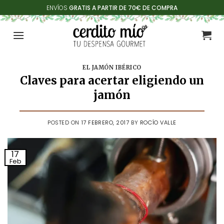
Saltar
ENVÍOS
GRATIS A PARTIR DE 70€ DE COMPRA
al
contenido
EL JAMÓN IBÉRICO
Claves para acertar eligiendo un
jamón
POSTED ON
17 FEBRERO, 2017
BY
ROCÍO VALLE
17
Feb