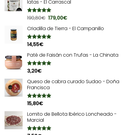
latas - El Carrascal
El
El
190,80
€
179,00
€
Valorado
con
5.00
precio
precio
de 5
Criadilla de Tierra - El Campanillo
original
actual
era:
es:
190,80€.
179,00€.
14,55
€
Valorado
con
5.00
de 5
Paté de Faisán con Trufas - La Chinata
3,20
€
Valorado
con
5.00
de 5
Queso de cabra curado Sudao - Doña
Francisca
15,80
€
Valorado
con
5.00
de 5
Lomito de Bellota Ibérico Loncheado -
Marcial