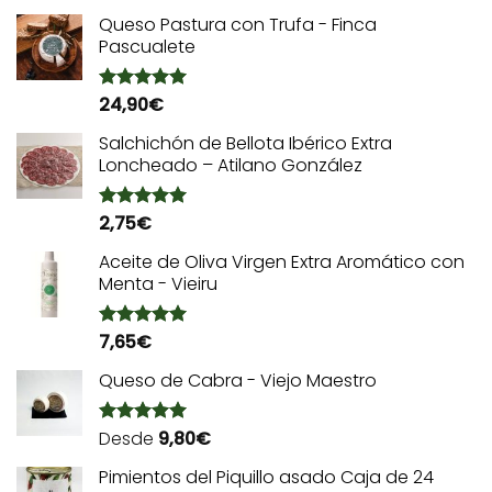
con
5.00
de 5
Queso Pastura con Trufa - Finca
Pascualete
24,90
€
Valorado
con
5.00
de 5
Salchichón de Bellota Ibérico Extra
Loncheado – Atilano González
2,75
€
Valorado
con
5.00
de 5
Aceite de Oliva Virgen Extra Aromático con
Menta - Vieiru
7,65
€
Valorado
con
5.00
de 5
Queso de Cabra - Viejo Maestro
Desde
9,80
€
Valorado
con
5.00
de 5
Pimientos del Piquillo asado Caja de 24