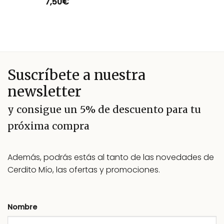
7,50
€
Valorado
con
5.00
de 5
Suscríbete a nuestra
newsletter
y consigue un 5% de descuento para tu
próxima compra
Además, podrás estás al tanto de las novedades de
Cerdito Mío, las ofertas y promociones.
Nombre