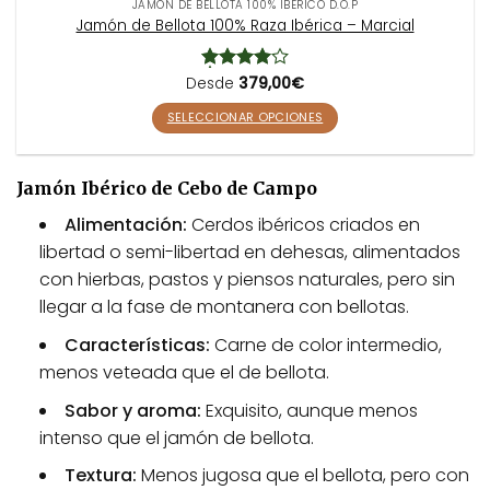
JAMÓN DE BELLOTA 100% IBÉRICO D.O.P
Jamón de Bellota 100% Raza Ibérica – Marcial
Desde
Valorado
379,00
€
con
4.64
de 5
SELECCIONAR OPCIONES
E
s
Jamón Ibérico de Cebo de Campo
t
e
Alimentación:
Cerdos ibéricos criados en
p
libertad o semi-libertad en dehesas, alimentados
r
con hierbas, pastos y piensos naturales, pero sin
o
d
llegar a la fase de montanera con bellotas.
u
Características:
Carne de color intermedio,
c
menos veteada que el de bellota.
t
o
Sabor y aroma:
Exquisito, aunque menos
t
intenso que el jamón de bellota.
i
e
Textura:
Menos jugosa que el bellota, pero con
n