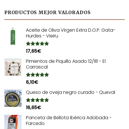
PRODUCTOS MEJOR VALORADOS
Aceite de Oliva Virgen Extra D.O.P. Gata-
Hurdes - Vieiru
17,65
€
Valorado
con
5.00
de 5
Pimientos de Piquillo Asado 12/18 - El
Carrascal
6,10
€
Valorado
con
5.00
de 5
Queso de oveja negro curado - Queval
16,65
€
Valorado
con
5.00
de 5
Panceta de Bellota Ibérica Adobada -
Farcedo