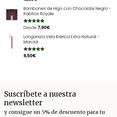
con
5.00
de 5
Bombones de Higo con Chocolate Negro -
Rabitos Royale
Desde
7,90
€
Valorado
con
5.00
de 5
Longaniza Vela Ibérica Extra Natural -
Marcial
8,50
€
Valorado
con
5.00
de 5
Suscríbete a nuestra
newsletter
y consigue un 5% de descuento para tu