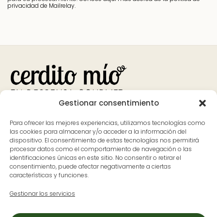
privacidad de Mailrelay.
Gestionar consentimiento
Bank
Visa
MasterCard
Apple
Google
PayPal
Para ofrecer las mejores experiencias, utilizamos tecnologías como
Transfer
Pay
Pay
las cookies para almacenar y/o acceder a la información del
dispositivo. El consentimiento de estas tecnologías nos permitirá
Contacto
Dónde estamos
procesar datos como el comportamiento de navegación o las
identificaciones únicas en este sitio. No consentir o retirar el
626 597 700
Avenida Pureza Canelo, 59, en
consentimiento, puede afectar negativamente a ciertas
características y funciones.
ladespensa@cerditomio.es
Moraleja, Cáceres
(Extremadura)
Gestionar los servicios
L-V: 9:30 a 14:00 y de 17:00 a
20:00