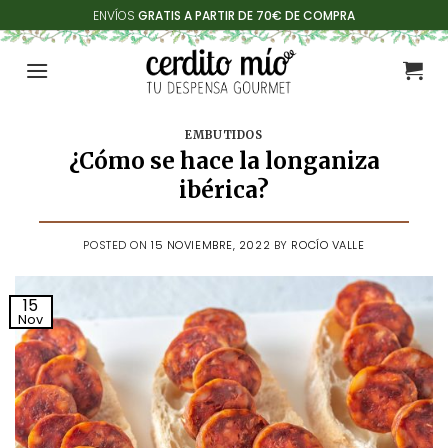
Saltar
ENVÍOS
GRATIS A PARTIR DE 70€ DE COMPRA
al
contenido
EMBUTIDOS
¿Cómo se hace la longaniza
ibérica?
POSTED ON
15 NOVIEMBRE, 2022
BY
ROCÍO VALLE
15
Nov