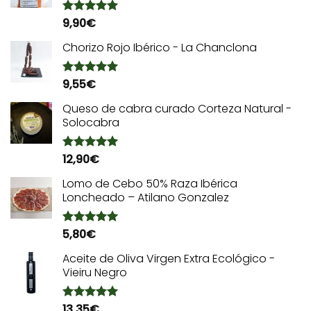
9,90
€
Valorado
con
5.00
de 5
Chorizo Rojo Ibérico - La Chanclona
9,55
€
Valorado
con
5.00
de 5
Queso de cabra curado Corteza Natural -
Solocabra
12,90
€
Valorado
con
5.00
de 5
Lomo de Cebo 50% Raza Ibérica
Loncheado – Atilano Gonzalez
5,80
€
Valorado
con
5.00
de 5
Aceite de Oliva Virgen Extra Ecológico -
Vieiru Negro
13,35
€
Valorado