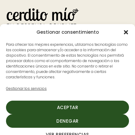
Gestionar consentimiento
Bank
Visa
MasterCard
Apple
Google
PayPal
Para ofrecer las mejores experiencias, utilizamos tecnologías como
Transfer
Pay
Pay
las cookies para almacenar y/o acceder a la información del
dispositivo. El consentimiento de estas tecnologías nos permitirá
Contacto
Dónde estamos
procesar datos como el comportamiento de navegación o las
identificaciones únicas en este sitio. No consentir o retirar el
626 597 700
Avenida Pureza Canelo, 59, en
consentimiento, puede afectar negativamente a ciertas
características y funciones.
ladespensa@cerditomio.es
Moraleja, Cáceres
(Extremadura)
Gestionar los servicios
L-V: 9:30 a 14:00 y de 17:00 a
20:00
ACEPTAR
S: 9:30 a 14:00
DENEGAR
VER PREFERENCIAS