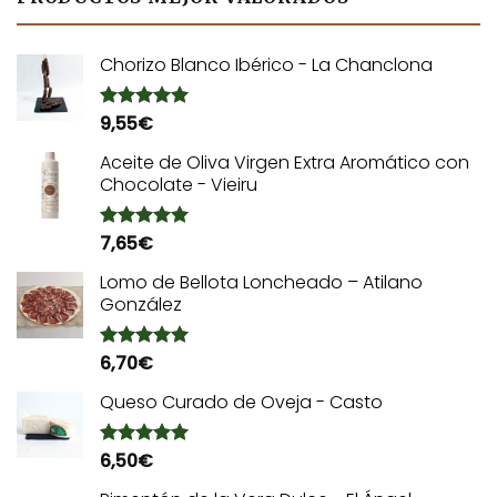
Chorizo Blanco Ibérico - La Chanclona
9,55
€
Valorado
con
5.00
de 5
Aceite de Oliva Virgen Extra Aromático con
Chocolate - Vieiru
7,65
€
Valorado
con
5.00
de 5
Lomo de Bellota Loncheado – Atilano
González
6,70
€
Valorado
con
5.00
de 5
Queso Curado de Oveja - Casto
6,50
€
Valorado
con
5.00
de 5