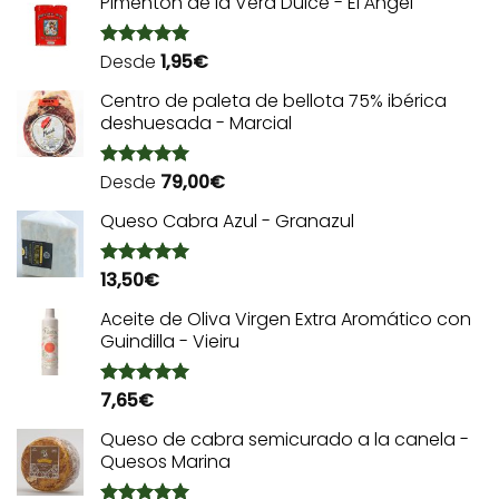
Pimentón de la Vera Dulce - El Ángel
Desde
1,95
€
Valorado
con
5.00
de 5
Centro de paleta de bellota 75% ibérica
deshuesada - Marcial
Desde
79,00
€
Valorado
con
5.00
de 5
Queso Cabra Azul - Granazul
13,50
€
Valorado
con
5.00
de 5
Aceite de Oliva Virgen Extra Aromático con
Guindilla - Vieiru
7,65
€
Valorado
con
5.00
de 5
Queso de cabra semicurado a la canela -
Quesos Marina