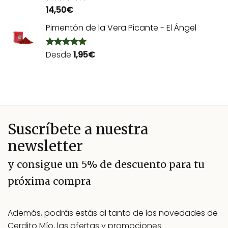
14,50
€
Valorado
con
5.00
de 5
Pimentón de la Vera Picante - El Ángel
Desde
1,95
€
Valorado
con
5.00
de 5
Suscríbete a nuestra
newsletter
y consigue un 5% de descuento para tu
próxima compra
Además, podrás estás al tanto de las novedades de
Cerdito Mío, las ofertas y promociones.