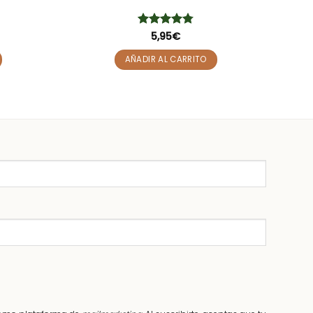
Valorado
5,95
€
con
4.78
de 5
AÑADIR AL CARRITO