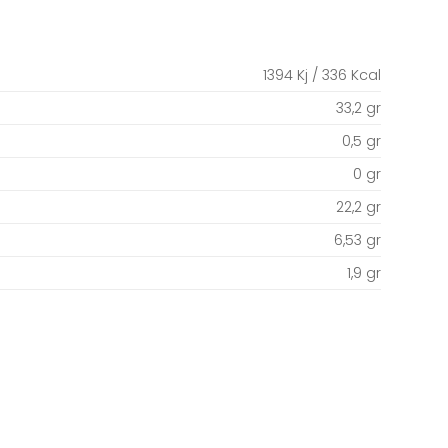
1394 Kj / 336 Kcal
33,2 gr
0,5 gr
0 gr
22,2 gr
6,53 gr
1,9 gr