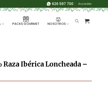
626 597 700
Acceder
A
NOSOTROS
PACKS GOURMET
% Raza Ibérica Loncheada –