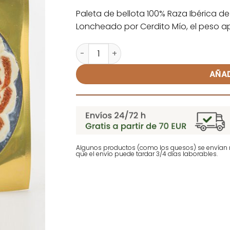
valoraciones
de clientes
Paleta de bellota 100% Raza Ibérica de
Loncheado por Cerdito Mío, el peso a
Paleta de bellota 100% Raza Ibérica Lo
Alternative:
AÑAD
Algunos productos (como los quesos) se envían r
que el envío puede tardar 3/4 días laborables.