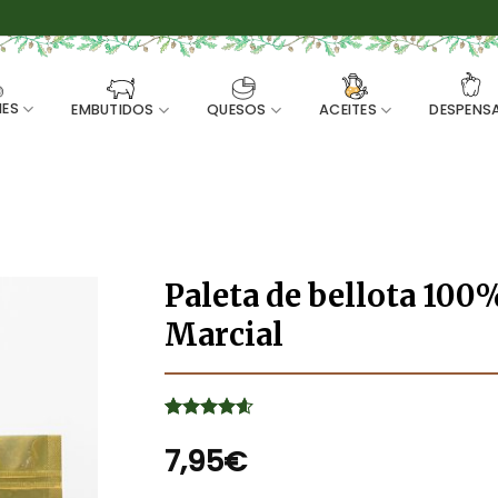
ES
EMBUTIDOS
QUESOS
ACEITES
DESPENS
Paleta de bellota 100
Marcial
Valorado
7
con
7,95
4.57
€
de 5 en
base a