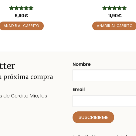
Valorado
6,90
€
Valorado
11,90
€
con
5
de 5
con
5
de 5
AÑADIR AL CARRITO
AÑADIR AL CARRITO
tter
Nombre
tu próxima compra
Email
 de Cerdito Mío, las