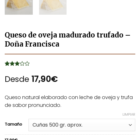
Queso de oveja madurado trufado –
Doña Francisca
Valorado
2
con
Desde
3
17,90
€
de 5
en
base a
valoraciones
Queso natural elaborado con leche de oveja y trufa
de
de sabor pronunciado.
clientes
LIMPIAR
Alternative:
Tamaño