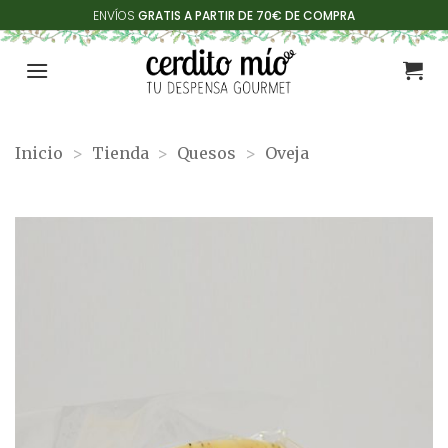
Saltar
ENVÍOS
GRATIS A PARTIR DE 70€ DE COMPRA
al
contenido
Inicio
>
Tienda
>
Quesos
>
Oveja