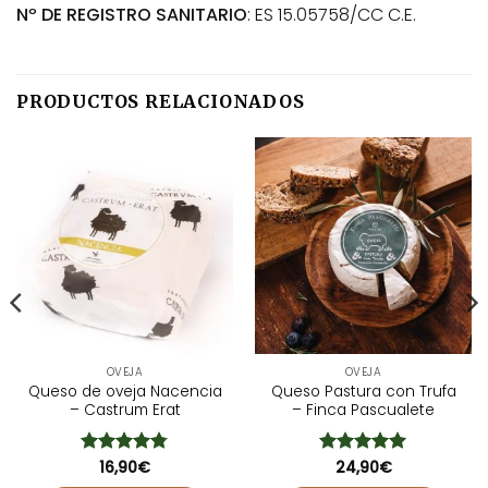
Nº DE REGISTRO SANITARIO
: ES 15.05758/CC C.E.
PRODUCTOS RELACIONADOS
OVEJA
OVEJA
Queso de oveja Nacencia
Queso Pastura con Trufa
– Castrum Erat
– Finca Pascualete
Valorado
16,90
€
Valorado
24,90
€
con
4.75
con
5
de 5