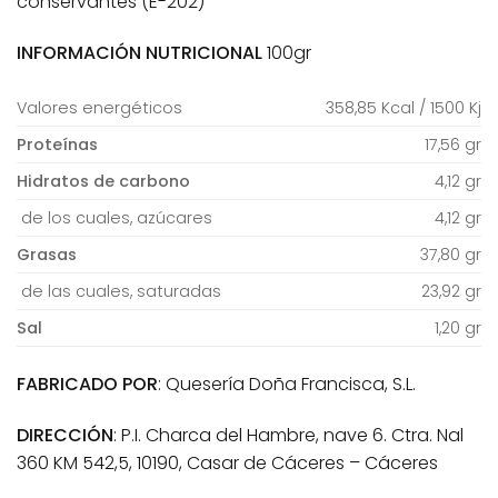
conservantes (E-202)
INFORMACIÓN NUTRICIONAL
100gr
Valores energéticos
358,85 Kcal / 1500 Kj
Proteínas
17,56 gr
Hidratos de carbono
4,12 gr
de los cuales, azúcares
4,12 gr
Grasas
37,80 gr
de las cuales, saturadas
23,92 gr
Sal
1,20 gr
FABRICADO POR
: Quesería Doña Francisca, S.L.
DIRECCIÓN
: P.I. Charca del Hambre, nave 6. Ctra. Nal
360 KM 542,5, 10190, Casar de Cáceres – Cáceres