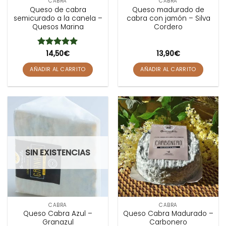
CABRA
CABRA
Queso de cabra
Queso madurado de
semicurado a la canela –
cabra con jamón – Silva
Quesos Marina
Cordero
Valorado
14,50
€
13,90
€
con
5
de 5
AÑADIR AL CARRITO
AÑADIR AL CARRITO
SIN EXISTENCIAS
CABRA
CABRA
Queso Cabra Azul –
Queso Cabra Madurado –
Granazul
Carbonero