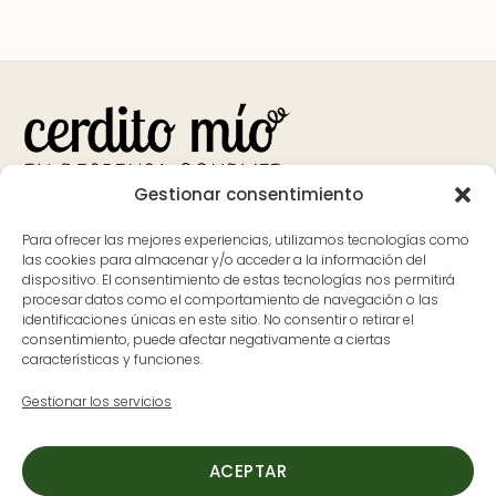
Gestionar consentimiento
Bank
Visa
MasterCard
Apple
Google
PayPal
Para ofrecer las mejores experiencias, utilizamos tecnologías como
Transfer
Pay
Pay
las cookies para almacenar y/o acceder a la información del
dispositivo. El consentimiento de estas tecnologías nos permitirá
Contacto
Dónde estamos
procesar datos como el comportamiento de navegación o las
identificaciones únicas en este sitio. No consentir o retirar el
626 597 700
Avenida Pureza Canelo, 59, en
consentimiento, puede afectar negativamente a ciertas
características y funciones.
ladespensa@cerditomio.es
Moraleja, Cáceres
(Extremadura)
Gestionar los servicios
L-V: 9:30 a 14:00 y de 17:00 a
20:00
ACEPTAR
S: 9:30 a 14:00