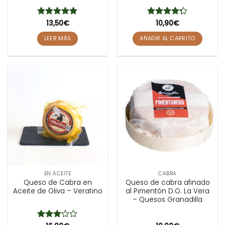
Valorado
13,50
€
Valorado
10,90
€
con
5
de 5
con
4.29
de 5
LEER MÁS
AÑADIR AL CARRITO
EN ACEITE
CABRA
Queso de Cabra en
Queso de cabra afinado
Aceite de Oliva – Veratino
al Pimentón D.O. La Vera
– Quesos Granadilla