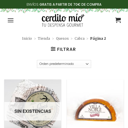
Saltar
ENVÍOS
GRATIS A PARTIR DE 70€ DE COMPRA
al
contenido
Inicio
>
Tienda
>
Quesos
>
Cabra
>
Página 2
FILTRAR
SIN EXISTENCIAS