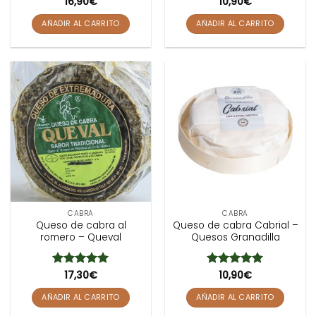
Valorado
16,90
€
10,90
€
con
3
de 5
AÑADIR AL CARRITO
AÑADIR AL CARRITO
CABRA
CABRA
Queso de cabra al
Queso de cabra Cabrial –
romero – Queval
Quesos Granadilla
Valorado
17,30
€
Valorado
10,90
€
con
5
de 5
con
5
de 5
AÑADIR AL CARRITO
AÑADIR AL CARRITO