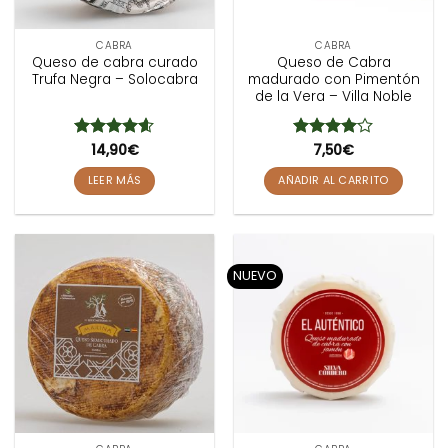
CABRA
CABRA
Queso de cabra curado
Queso de Cabra
Trufa Negra – Solocabra
madurado con Pimentón
de la Vera – Villa Noble
Valorado
14,90
€
Valorado
7,50
€
con
4.6
de
con
4
de
5
5
LEER MÁS
AÑADIR AL CARRITO
NUEVO