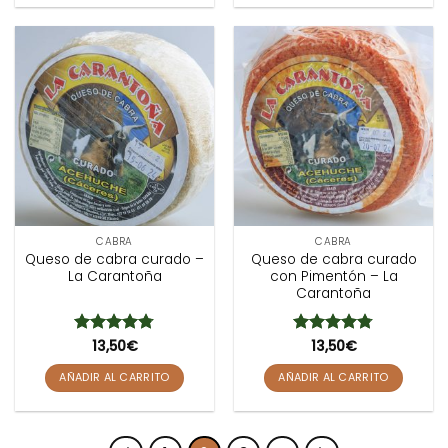
CABRA
CABRA
Queso de cabra curado –
Queso de cabra curado
La Carantoña
con Pimentón – La
Carantoña
Valorado
13,50
€
Valorado
13,50
€
con
4.75
con
4.75
de 5
de 5
AÑADIR AL CARRITO
AÑADIR AL CARRITO