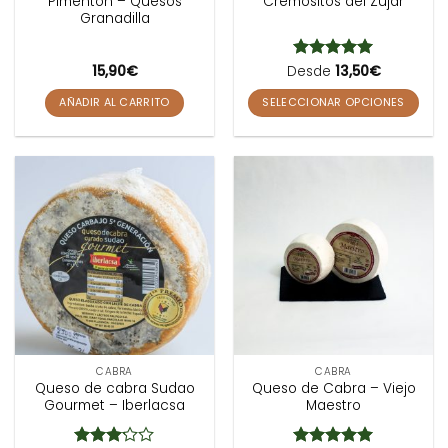
Pimentón – Quesos
Cremositos del Zújar
Granadilla
15,90
€
Desde
Valorado
13,50
€
con
5
de 5
AÑADIR AL CARRITO
SELECCIONAR OPCIONES
Este
producto
tiene
múltiples
variantes.
Las
opciones
se
pueden
elegir
en
la
CABRA
CABRA
página
Queso de cabra Sudao
Queso de Cabra – Viejo
de
Gourmet – Iberlacsa
Maestro
producto