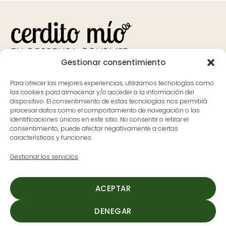
Gestionar consentimiento
Bank
Visa
MasterCard
Apple
Google
PayPal
Para ofrecer las mejores experiencias, utilizamos tecnologías como
Transfer
Pay
Pay
las cookies para almacenar y/o acceder a la información del
dispositivo. El consentimiento de estas tecnologías nos permitirá
Contacto
Dónde estamos
procesar datos como el comportamiento de navegación o las
identificaciones únicas en este sitio. No consentir o retirar el
626 597 700
Avenida Pureza Canelo, 59, en
consentimiento, puede afectar negativamente a ciertas
características y funciones.
ladespensa@cerditomio.es
Moraleja, Cáceres
(Extremadura)
Gestionar los servicios
L-V: 9:30 a 14:00 y de 17:00 a
20:00
ACEPTAR
S: 9:30 a 14:00
DENEGAR