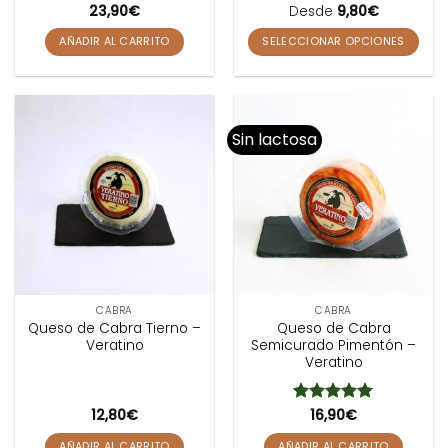
Valorado
23,90
€
Desde
Valorado
9,80
€
con
con
5
de 5
3.17
de
AÑADIR AL CARRITO
SELECCIONAR OPCIONES
5
Este
producto
tiene
múltiples
Sin lactosa
variantes.
Las
opciones
se
pueden
elegir
en
la
CABRA
CABRA
página
Queso de Cabra Tierno –
Queso de Cabra
de
Veratino
Semicurado Pimentón –
producto
Veratino
12,80
€
Valorado
16,90
€
con
5
de 5
AÑADIR AL CARRITO
AÑADIR AL CARRITO