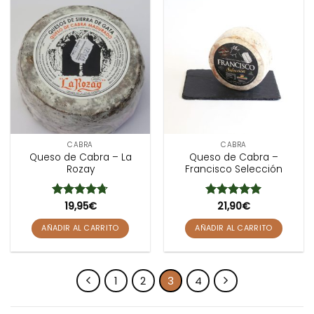
CABRA
CABRA
Queso de Cabra – La
Queso de Cabra –
Rozay
Francisco Selección
Valorado
19,95
€
Valorado
21,90
€
con
4.67
con
5
de 5
de 5
AÑADIR AL CARRITO
AÑADIR AL CARRITO
1
2
3
4