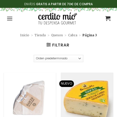
Saltar
ENVÍOS
GRATIS A PARTIR DE 70€ DE COMPRA
al
contenido
Inicio
>
Tienda
>
Quesos
>
Cabra
>
Página 3
FILTRAR
NUEVO