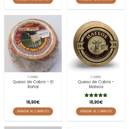
CABRA
CABRA
Queso de Cabra – El
Queso de Cabra –
Rañal
Mateos
16,90
€
Valorado
16,90
€
con
4.79
de 5
AÑADIR AL CARRITO
AÑADIR AL CARRITO