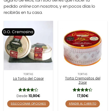
alguno de ellos, tan solo tienes que hacer tu
pedido
online
con nosotros, y en pocos días lo
recibirás en tu casa.
D.O. Cremosina
TORTAS
TORTAS
Torta Cremositos del
La Torta del Casar
Zújar
Desde
Valorado
10,90
€
Valorado
17,50
€
con
4.25
con
4.33
de 5
de 5
SELECCIONAR OPCIONES
AÑADIR AL CARRITO
Este