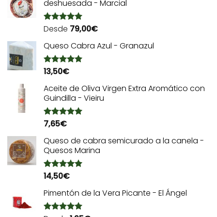
deshuesada - Marcial
Desde
79,00
€
Valorado
con
5.00
de 5
Queso Cabra Azul - Granazul
13,50
€
Valorado
con
5.00
de 5
Aceite de Oliva Virgen Extra Aromático con
Guindilla - Vieiru
7,65
€
Valorado
con
5.00
de 5
Queso de cabra semicurado a la canela -
Quesos Marina
14,50
€
Valorado
con
5.00
de 5
Pimentón de la Vera Picante - El Ángel