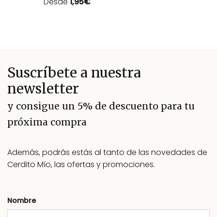
Desde
1,95
€
Valorado
con
5.00
de 5
Suscríbete a nuestra
newsletter
y consigue un 5% de descuento para tu
próxima compra
Además, podrás estás al tanto de las novedades de
Cerdito Mío, las ofertas y promociones.
Nombre