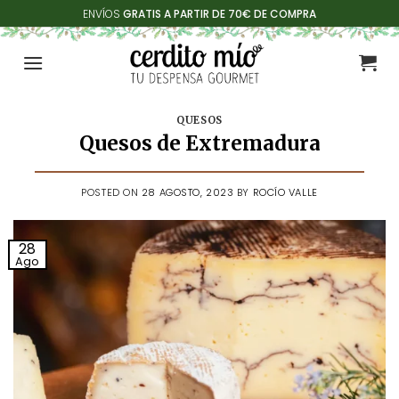
Saltar
ENVÍOS
GRATIS A PARTIR DE 70€ DE COMPRA
al
contenido
QUESOS
Quesos de Extremadura
POSTED ON
28 AGOSTO, 2023
BY
ROCÍO VALLE
28
Ago