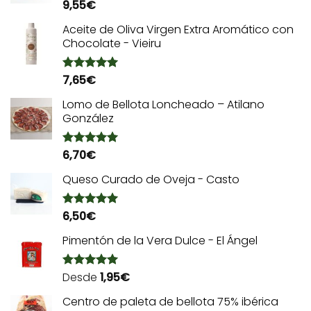
9,55
€
Valorado
con
5.00
de 5
Aceite de Oliva Virgen Extra Aromático con
Chocolate - Vieiru
7,65
€
Valorado
con
5.00
de 5
Lomo de Bellota Loncheado – Atilano
González
6,70
€
Valorado
con
5.00
de 5
Queso Curado de Oveja - Casto
6,50
€
Valorado
con
5.00
de 5
Pimentón de la Vera Dulce - El Ángel
Desde
1,95
€
Valorado
con
5.00
de 5
Centro de paleta de bellota 75% ibérica