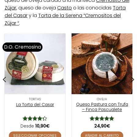
queso de oveja curado a la manteca
Cremosito del
Zújar
, queso de oveja
Casto
o las conocidas
Torta
del Casar
y la
Torta de la Serena “Cremositos del
Zújar “
.
D.O. Cremosina
TORTAS
OVEJA
Queso Pastura con Trufa
La Torta del Casar
– Finca Pascualete
Desde
Valorado
10,90
€
Valorado
24,90
€
con
4.25
con
5
de 5
de 5
SELECCIONAR OPCIONES
AÑADIR AL CARRITO