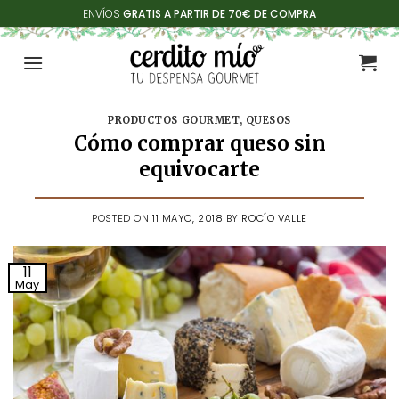
Saltar
ENVÍOS
GRATIS A PARTIR DE 70€ DE COMPRA
al
contenido
PRODUCTOS GOURMET
,
QUESOS
Cómo comprar queso sin
equivocarte
POSTED ON
11 MAYO, 2018
BY
ROCÍO VALLE
11
May