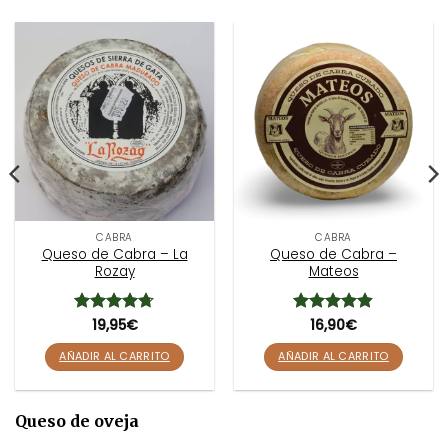
CABRA
CABRA
Queso de Cabra – La
Queso de Cabra –
Rozay
Mateos
Valorado
19,95
€
Valorado
16,90
€
con
4.67
con
4.79
de 5
de 5
AÑADIR AL CARRITO
AÑADIR AL CARRITO
Queso de oveja