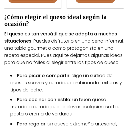
Este
producto
¿Cómo elegir el queso ideal según la
tiene
ocasión?
múltiples
variantes.
El queso es tan versátil que se adapta a muchas
Las
situaciones
. Puedes disfrutarlo en una cena informal,
opciones
se
una tabla gourmet o como protagonista en una
pueden
receta especial. Pues aquí te dejamos algunas ideas
elegir
para que no falles al elegir entre los tipos de queso:
en
la
Para picar o compartir
: elige un surtido de
página
quesos suaves y curados, combinando texturas y
de
tipos de leche.
producto
Para cocinar con estilo
: un buen queso
trufado o curado puede elevar cualquier risotto,
pasta o crema de verduras.
Para regalar
: un queso extremeño artesanal,