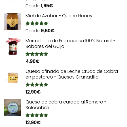
Desde
1,95
€
Valorado
con
5.00
de 5
Miel de Azahar - Queen Honey
Desde
9,60
€
Valorado
con
5.00
de 5
Mermelada de Frambuesa 100% Natural -
Sabores del Guijo
4,90
€
Valorado
con
5.00
de 5
Queso afinado de Leche Cruda de Cabra
en pastoreo - Quesos Granadilla
12,90
€
Valorado
con
5.00
de 5
Queso de cabra curado al Romero -
Solocabra
12,90
€
Valorado
con
5.00