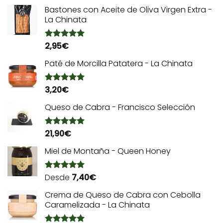
de 5
Bastones con Aceite de Oliva Virgen Extra -
La Chinata
2,95
€
Valorado
con
5.00
de 5
Paté de Morcilla Patatera - La Chinata
3,20
€
Valorado
con
5.00
de 5
Queso de Cabra - Francisco Selección
21,90
€
Valorado
con
5.00
de 5
Miel de Montaña - Queen Honey
Desde
7,40
€
Valorado
con
5.00
de 5
Crema de Queso de Cabra con Cebolla
Caramelizada - La Chinata